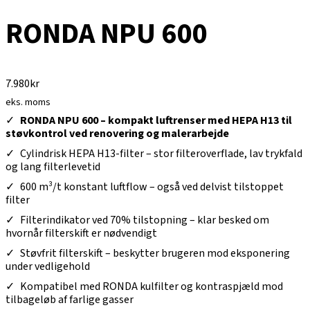
RONDA NPU 600
7.980
kr
eks. moms
RONDA NPU 600 – kompakt luftrenser med HEPA H13 til
støvkontrol ved renovering og malerarbejde
Cylindrisk HEPA H13-filter – stor filteroverflade, lav trykfald
og lang filterlevetid
600 m³/t konstant luftflow – også ved delvist tilstoppet
filter
Filterindikator ved 70% tilstopning – klar besked om
hvornår filterskift er nødvendigt
Støvfrit filterskift – beskytter brugeren mod eksponering
under vedligehold
Kompatibel med RONDA kulfilter og kontraspjæld mod
tilbageløb af farlige gasser