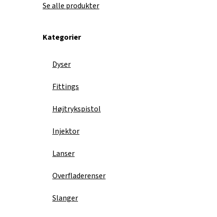
Se alle produkter
Kategorier
Dyser
Fittings
Højtrykspistol
Injektor
Lanser
Overfladerenser
Slanger