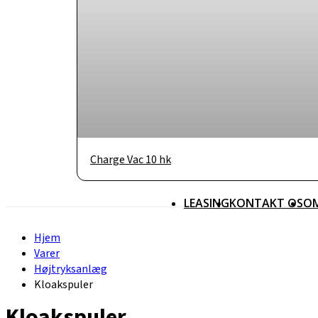
Charge Vac 10 hk
LEASING
KONTAKT OS
O
Hjem
Varer
Højtryksanlæg
Kloakspuler
Kloakspuler