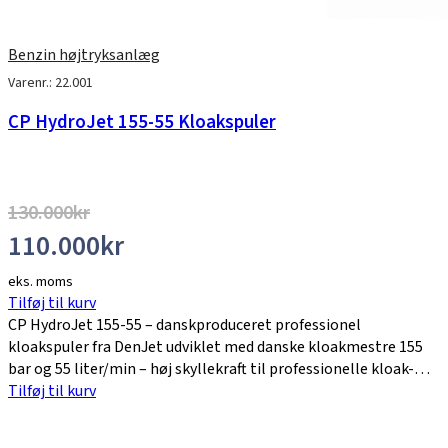
Benzin højtryksanlæg
Varenr.: 22.001
CP HydroJet 155-55 Kloakspuler
130.000
kr
110.000
kr
eks. moms
Tilføj til kurv
CP HydroJet 155-55 – danskproduceret professionel
kloakspuler fra DenJet udviklet med danske kloakmestre 155
bar og 55 liter/min – høj skyllekraft til professionelle kloak-…
Tilføj til kurv