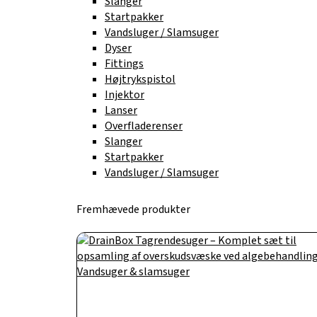
Slanger
Startpakker
Vandsluger / Slamsuger
Dyser
Fittings
Højtrykspistol
Injektor
Lanser
Overfladerenser
Slanger
Startpakker
Vandsluger / Slamsuger
Fremhævede produkter