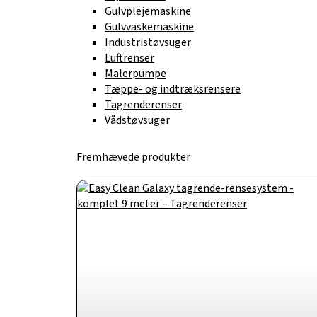
Gulvplejemaskine
Gulvvaskemaskine
Industristøvsuger
Luftrenser
Malerpumpe
Tæppe- og indtræksrensere
Tagrenderenser
Vådstøvsuger
Fremhævede produkter