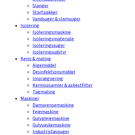
Slanger
Startpakker
Vandsuger & slamsuger
Isolering
Isoleringsmaskine
Isoleringsmateriale
Isoleringssuger
Isoleringsudstyr
Kemi & maling
Algemiddel
Desinfektionsmiddel
Imprægnering
Kemiopsamler & asbestfilter
Tagmaling
Maskiner
Damprensemaskine
Fejemaskine
Gulvplejemaskine
Gulvvaskemaskine
Industristøvsuger