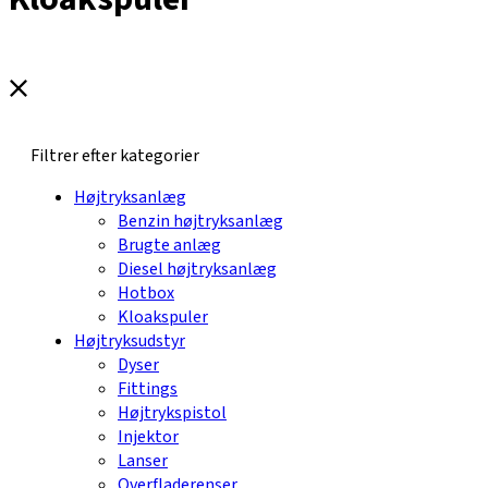
Filtrer efter kategorier
Højtryksanlæg
Benzin højtryksanlæg
Brugte anlæg
Diesel højtryksanlæg
Hotbox
Kloakspuler
Højtryksudstyr
Dyser
Fittings
Højtrykspistol
Injektor
Lanser
Overfladerenser