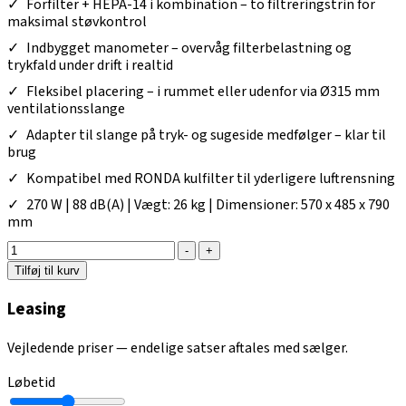
Forfilter + HEPA-14 i kombination – to filtreringstrin for
maksimal støvkontrol
Indbygget manometer – overvåg filterbelastning og
trykfald under drift i realtid
Fleksibel placering – i rummet eller udenfor via Ø315 mm
ventilationsslange
Adapter til slange på tryk- og sugeside medfølger – klar til
brug
Kompatibel med RONDA kulfilter til yderligere luftrensning
270 W | 88 dB(A) | Vægt: 26 kg | Dimensioner: 570 x 485 x 790
mm
-
+
Tilføj til kurv
Leasing
Vejledende priser — endelige satser aftales med sælger.
Løbetid