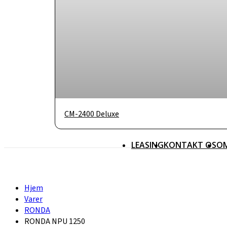
CM-2400 Deluxe
LEASING
KONTAKT OS
O
Hjem
Varer
RONDA
RONDA NPU 1250