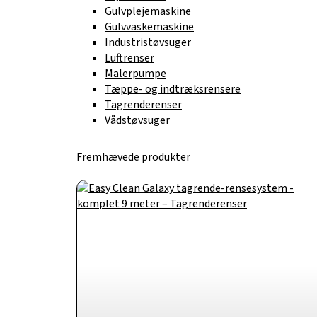
Gulvplejemaskine
Gulvvaskemaskine
Industristøvsuger
Luftrenser
Malerpumpe
Tæppe- og indtræksrensere
Tagrenderenser
Vådstøvsuger
Fremhævede produkter