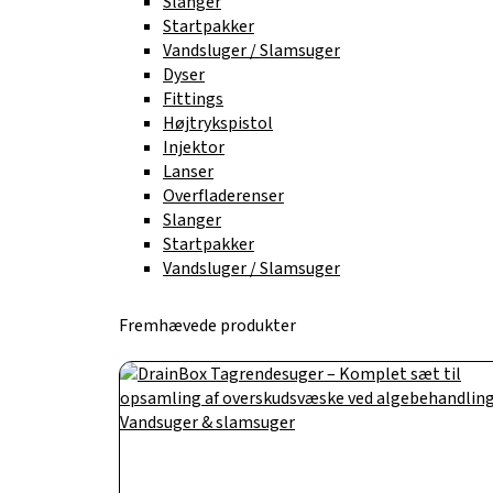
Slanger
Startpakker
Vandsluger / Slamsuger
Dyser
Fittings
Højtrykspistol
Injektor
Lanser
Overfladerenser
Slanger
Startpakker
Vandsluger / Slamsuger
Fremhævede produkter