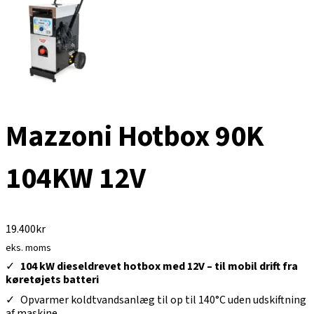
Mazzoni Hotbox 90K
104KW 12V
19.400
kr
eks. moms
104 kW dieseldrevet hotbox med 12V – til mobil drift fra
køretøjets batteri
Opvarmer koldtvandsanlæg til op til 140°C uden udskiftning
af maskine