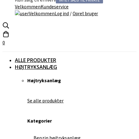
Kun salg til erhverv
INTET SALG TIL PRIVATE
Velkommen
Kundeservice
Velkommen
/
Log ind
Opret bruger
0
ALLE PRODUKTER
HØJTRYKSANLÆG
Højtryksanlæg
Se alle produkter
Kategorier
Benzin højtryksanlæg