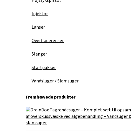
Højtrykspistol
Injektor
Lanser
Overfladerenser
Slanger
Startpakker
Vandsluger / Slamsuger
Fremhævede produkter