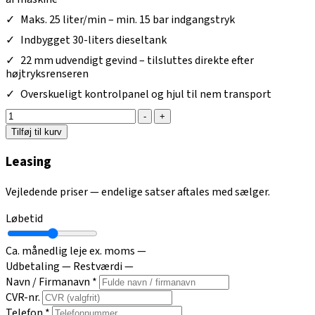
Maks. 25 liter/min – min. 15 bar indgangstryk
Indbygget 30-liters dieseltank
22 mm udvendigt gevind – tilsluttes direkte efter
højtryksrenseren
Overskueligt kontrolpanel og hjul til nem transport
-
+
Tilføj til kurv
Leasing
Vejledende priser — endelige satser aftales med sælger.
Løbetid
Ca. månedlig leje ex. moms
—
Udbetaling
—
Restværdi
—
Navn / Firmanavn *
CVR-nr.
Telefon *