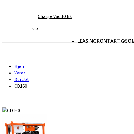
Charge Vac 10 hk
LEASING
KONTAKT OS
O
Hjem
Varer
DenJet
CD160