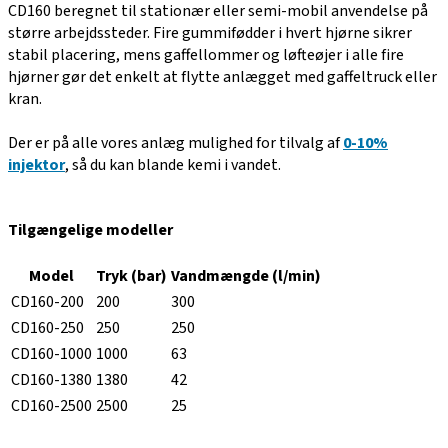
CD160 beregnet til stationær eller semi-mobil anvendelse på
større arbejdssteder. Fire gummifødder i hvert hjørne sikrer
stabil placering, mens gaffellommer og løfteøjer i alle fire
hjørner gør det enkelt at flytte anlægget med gaffeltruck eller
kran.
Der er på alle vores anlæg mulighed for tilvalg af
0-10%
injektor
, så du kan blande kemi i vandet.
Tilgængelige modeller
Model
Tryk (bar)
Vandmængde (l/min)
CD160-200
200
300
CD160-250
250
250
CD160-1000
1000
63
CD160-1380
1380
42
CD160-2500
2500
25