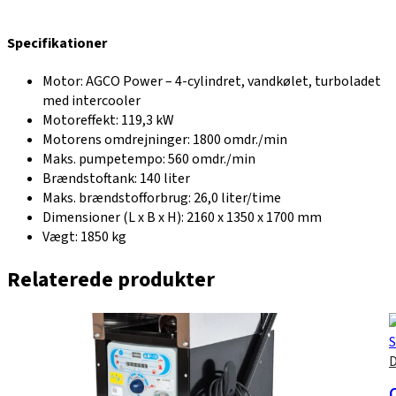
Specifikationer
Motor: AGCO Power – 4-cylindret, vandkølet, turboladet
med intercooler
Motoreffekt: 119,3 kW
Motorens omdrejninger: 1800 omdr./min
Maks. pumpetempo: 560 omdr./min
Brændstoftank: 140 liter
Maks. brændstofforbrug: 26,0 liter/time
Dimensioner (L x B x H): 2160 x 1350 x 1700 mm
Vægt: 1850 kg
Relaterede produkter
S
D