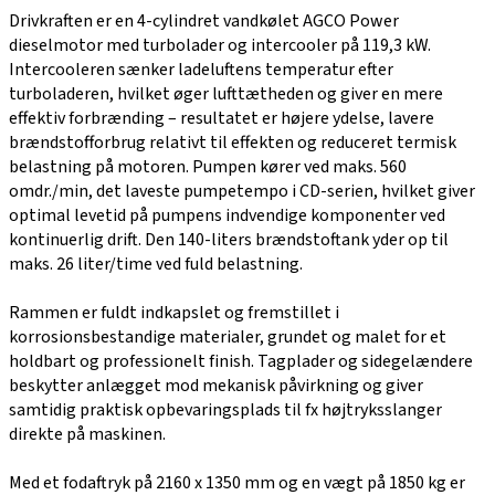
Drivkraften er en 4-cylindret vandkølet AGCO Power
dieselmotor med turbolader og intercooler på 119,3 kW.
Intercooleren sænker ladeluftens temperatur efter
turboladeren, hvilket øger lufttætheden og giver en mere
effektiv forbrænding – resultatet er højere ydelse, lavere
brændstofforbrug relativt til effekten og reduceret termisk
belastning på motoren. Pumpen kører ved maks. 560
omdr./min, det laveste pumpetempo i CD-serien, hvilket giver
optimal levetid på pumpens indvendige komponenter ved
kontinuerlig drift. Den 140-liters brændstoftank yder op til
maks. 26 liter/time ved fuld belastning.
Rammen er fuldt indkapslet og fremstillet i
korrosionsbestandige materialer, grundet og malet for et
holdbart og professionelt finish. Tagplader og sidegelændere
beskytter anlægget mod mekanisk påvirkning og giver
samtidig praktisk opbevaringsplads til fx højtryksslanger
direkte på maskinen.
Med et fodaftryk på 2160 x 1350 mm og en vægt på 1850 kg er