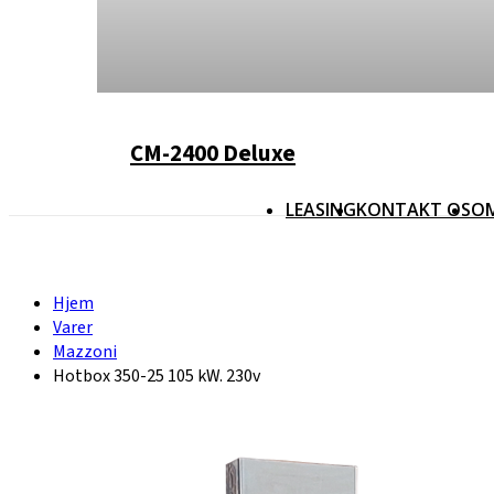
CM-2400 Deluxe
LEASING
KONTAKT OS
O
Hjem
Varer
Mazzoni
Hotbox 350-25 105 kW. 230v