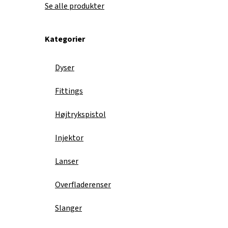
Se alle produkter
Kategorier
Dyser
Fittings
Højtrykspistol
Injektor
Lanser
Overfladerenser
Slanger