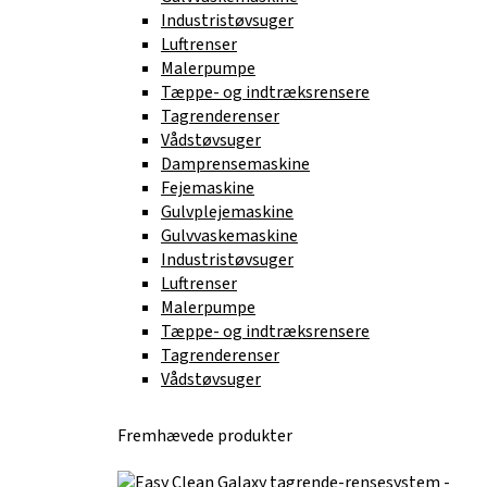
Industristøvsuger
Luftrenser
Malerpumpe
Tæppe- og indtræksrensere
Tagrenderenser
Vådstøvsuger
Damprensemaskine
Fejemaskine
Gulvplejemaskine
Gulvvaskemaskine
Industristøvsuger
Luftrenser
Malerpumpe
Tæppe- og indtræksrensere
Tagrenderenser
Vådstøvsuger
Fremhævede produkter