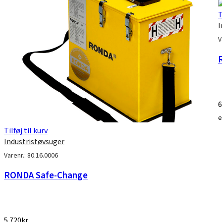
T
I
V
6
e
Tilføj til kurv
Industristøvsuger
Varenr.: 80.16.0006
RONDA Safe-Change
5.720
kr