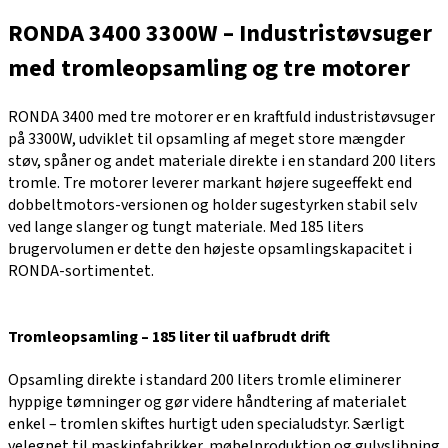
RONDA 3400 3300W – Industristøvsuger
med tromleopsamling og tre motorer
RONDA 3400 med tre motorer er en kraftfuld industristøvsuger
på 3300W, udviklet til opsamling af meget store mængder
støv, spåner og andet materiale direkte i en standard 200 liters
tromle. Tre motorer leverer markant højere sugeeffekt end
dobbeltmotors-versionen og holder sugestyrken stabil selv
ved lange slanger og tungt materiale. Med 185 liters
brugervolumen er dette den højeste opsamlingskapacitet i
RONDA-sortimentet.
Tromleopsamling – 185 liter til uafbrudt drift
Opsamling direkte i standard 200 liters tromle eliminerer
hyppige tømninger og gør videre håndtering af materialet
enkel – tromlen skiftes hurtigt uden specialudstyr. Særligt
velegnet til maskinfabrikker, møbelproduktion og gulvslibning