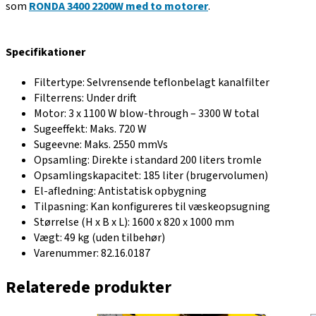
som
RONDA 3400 2200W med to motorer
.
Specifikationer
Filtertype: Selvrensende teflonbelagt kanalfilter
Filterrens: Under drift
Motor: 3 x 1100 W blow-through – 3300 W total
Sugeeffekt: Maks. 720 W
Sugeevne: Maks. 2550 mmVs
Opsamling: Direkte i standard 200 liters tromle
Opsamlingskapacitet: 185 liter (brugervolumen)
El-afledning: Antistatisk opbygning
Tilpasning: Kan konfigureres til væskeopsugning
Størrelse (H x B x L): 1600 x 820 x 1000 mm
Vægt: 49 kg (uden tilbehør)
Varenummer: 82.16.0187
Relaterede produkter