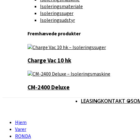
Isoleringsmateriale
Isoleringssuger
Isoleringsudstyr
Fremhævede produkter
Charge Vac 10 hk
CM-2400 Deluxe
LEASING
KONTAKT OS
O
Hjem
Varer
RONDA