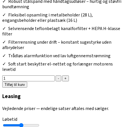
Robust stålspand med håndtagsudløser – hurtig og støvfri
bundtømning
Fleksibel opsamling i metalbeholder (28 L),
engangsbeholder eller plastsæk (16 L)
Selvrensende teflonbelagt kanalforfilter + HEPA H-klasse
filter
Filterrensning under drift – konstant sugestyrke uden
afbrydelser
Trådløs alarmfunktion ved lav luftgennemstrømning
Soft start beskytter el-nettet og forlænger motorens
levetid
-
+
Tilføj til kurv
Leasing
Vejledende priser — endelige satser aftales med sælger.
Løbetid