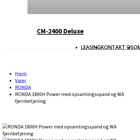
CM-2400 Deluxe
LEASING
KONTAKT OS
O
Hjem
Varer
RONDA
RONDA 1800H Power med opsamlingsspand og WA
fjernbetjening