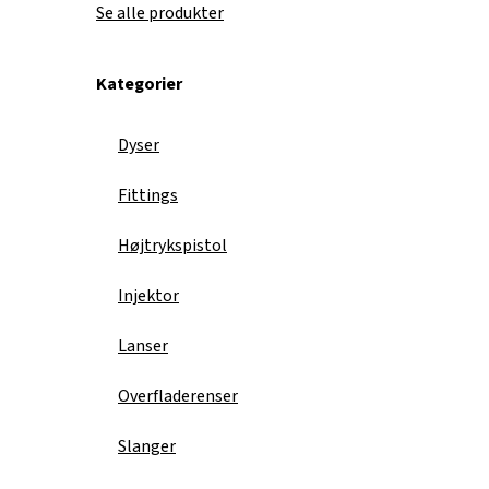
Se alle produkter
Kategorier
Dyser
Fittings
Højtrykspistol
Injektor
Lanser
Overfladerenser
Slanger