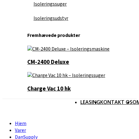
Isoleringssuger
Isoleringsudstyr
Fremhævede produkter
CM-2400 Deluxe
Charge Vac 10 hk
LEASING
KONTAKT OS
O
Hjem
Varer
DanSupply