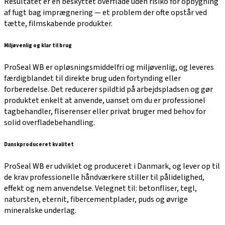
Resultatet er en beskyttet overflade uden risiko for opbygning
af fugt bag imprægnering — et problem der ofte opstår ved
tætte, filmskabende produkter.
Miljøvenlig og klar til brug
ProSeal WB er opløsningsmiddelfri og miljøvenlig, og leveres
færdigblandet til direkte brug uden fortynding eller
forberedelse. Det reducerer spildtid på arbejdspladsen og gør
produktet enkelt at anvende, uanset om du er professionel
tagbehandler, fliserenser eller privat bruger med behov for
solid overfladebehandling.
Danskproduceret kvalitet
ProSeal WB er udviklet og produceret i Danmark, og lever op til
de krav professionelle håndværkere stiller til pålidelighed,
effekt og nem anvendelse. Velegnet til: betonfliser, tegl,
natursten, eternit, fibercementplader, puds og øvrige
mineralske underlag.