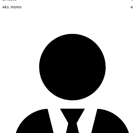
eks. moms
e