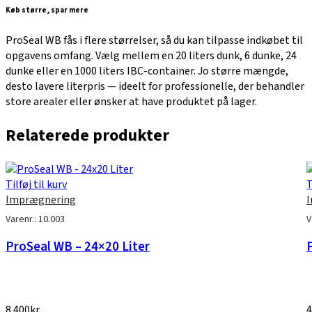
Køb større, spar mere
ProSeal WB fås i flere størrelser, så du kan tilpasse indkøbet til
opgavens omfang. Vælg mellem en 20 liters dunk, 6 dunke, 24
dunke eller en 1000 liters IBC-container. Jo større mængde,
desto lavere literpris — ideelt for professionelle, der behandler
store arealer eller ønsker at have produktet på lager.
Relaterede produkter
Tilføj til kurv
T
Imprægnering
Varenr.: 10.003
V
ProSeal WB – 24×20 Liter
8.400
kr
4