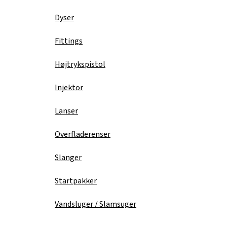
Dyser
Fittings
Højtrykspistol
Injektor
Lanser
Overfladerenser
Slanger
Startpakker
Vandsluger / Slamsuger