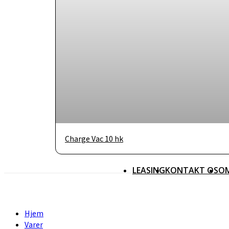
Charge Vac 10 hk
LEASING
KONTAKT OS
O
Hjem
Varer