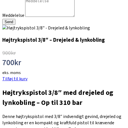
Meddelelse
Send
Højtrykspistol 3/8″ – Drejeled & lynkobling
900
kr
700
kr
eks. moms
Tilføj til kurv
Højtrykspistol 3/8″ med drejeled og
lynkobling – Op til 310 bar
Denne højtrykspistol med 3/8″ indvendigt gevind, drejeled og
lynkobling er en kompakt og kraftfuld pistol til krævende